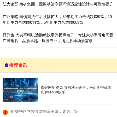
弘大速配 南矿集团：圆振动筛高原环境适应性设计与可靠性提升
广证策略 国债期货午后跌幅扩大，30年期主力合约跌039%，10
年期主力合约跌011%，5年期主力合约跌003%
日升鑫 大功率喇叭选购就找泰兴扬声电子，专注大功率号角高音
广播喇叭，品质卓越，服务专业，满足多样场景需求
推荐资讯
瑞银网配资 双节福利＋研学，松山湖带你国
庆解锁N种快乐
​创盈中心 学校食堂的帝王蟹，走为上策
1