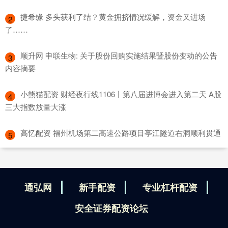
​捷希缘 多头获利了结？黄金拥挤情况缓解，资金又进场
2
了……
​顺升网 申联生物: 关于股份回购实施结果暨股份变动的公告
3
内容摘要
​小熊猫配资 财经夜行线1106丨第八届进博会进入第二天 A股
4
三大指数放量大涨
​高忆配资 福州机场第二高速公路项目亭江隧道右洞顺利贯通
5
通弘网
新手配资
专业杠杆配资
安全证券配资论坛