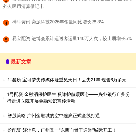
外人民币清算借记卡
​神牛资讯 奕派科技2025年销量同比增长28.3%
4
​易宝配资 进博会累计运送客运量140万人次，较上届增长5%
5
最新文章
牛鑫所 宝可梦失传媒体疑重见天日！丢失21年 现售6万多元
1号配资 金融消保护民生 反诈护航暖医心——兴业银行广州分
行走进医院开展金融知识宣传活动
智股策略 广州金融城的空中连廊正式全线打通
盈配资 好消息，广州又一“东西向骨干通道”城际开工！