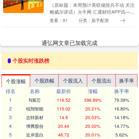
（原标题：本周预计美联储按兵不动 关注
鲍威尔讲话）火牛网 汇通财经APP讯——
在美联储官员暗示延长利率不变之际，投
查看：91
分类：新手配资
资者和经济学家本周将关注美联储主席鲍
威尔，以寻....
通弘网文章已加载完成
个股实时涨跌榜
个股跌幅
个股流入
个股流出
换手率
个股涨幅
排名
名称
最新价
涨幅
换手率
1
N展芯
116.52
396.89%
79.39%
2
锐翔智能
110.02
20.21%
16.80%
3
志特新材
14.8
20.03%
14.18%
4
博腾股份
20.44
20.02%
14.77%
5
近岸蛋白
46.72
20.01%
5.62%