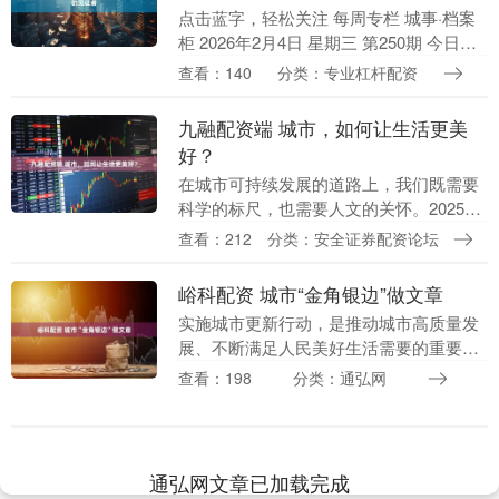
点击蓝字，轻松关注 每周专栏 城事·档案
柜 2026年2月4日 星期三 第250期 今日热
点 新坊桥： 悠悠千载读书地的见证者 尽
查看：140
分类：专业杠杆配资
管66岁的宋简平杏坛最后一站并....
九融配资端 城市，如何让生活更美
好？
在城市可持续发展的道路上，我们既需要
科学的标尺，也需要人文的关怀。2025世
界城市日城市可持续发展全球大会期间，
查看：212
分类：安全证券配资论坛
两场对话分别从女性友好城市与上海指数
两个维度，探....
峪科配资 城市“金角银边”做文章
实施城市更新行动，是推动城市高质量发
展、不断满足人民美好生活需要的重要举
措。《中共中央办公厅国务院办公厅关于
查看：198
分类：通弘网
持续推进城市更新行动的意见》近期发布
峪科配资，提出了....
通弘网文章已加载完成