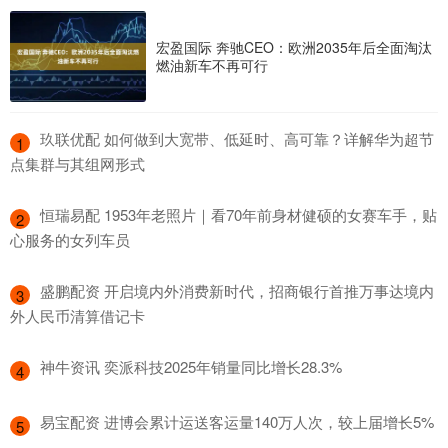
宏盈国际 奔驰CEO：欧洲2035年后全面淘汰
燃油新车不再可行
​玖联优配 如何做到大宽带、低延时、高可靠？详解华为超节
1
点集群与其组网形式
​恒瑞易配 1953年老照片｜看70年前身材健硕的女赛车手，贴
2
心服务的女列车员
​盛鹏配资 开启境内外消费新时代，招商银行首推万事达境内
3
外人民币清算借记卡
​神牛资讯 奕派科技2025年销量同比增长28.3%
4
​易宝配资 进博会累计运送客运量140万人次，较上届增长5%
5