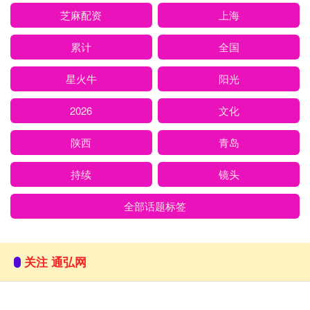
芝麻配资
上海
累计
全国
星火牛
阳光
2026
文化
陕西
青岛
持续
镜头
全部话题标签
关注 通弘网