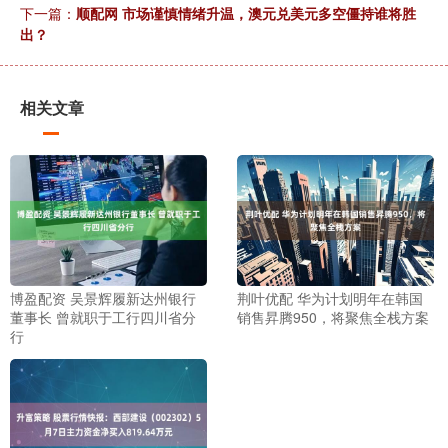
下一篇：
顺配网 市场谨慎情绪升温，澳元兑美元多空僵持谁将胜
出？
相关文章
博盈配资 吴景辉履新达州银行
荆叶优配 华为计划明年在韩国
董事长 曾就职于工行四川省分
销售昇腾950，将聚焦全栈方案
行