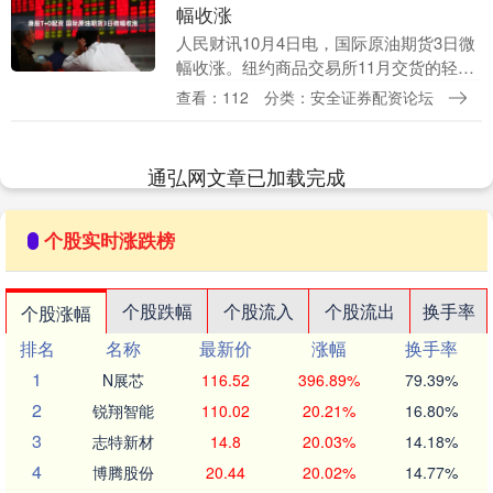
幅收涨
人民财讯10月4日电，国际原油期货3日微
幅收涨。纽约商品交易所11月交货的轻质
原油期货价格上涨40美分，收于每桶60.88
查看：112
分类：安全证券配资论坛
美元，涨幅为0.66%；12月交货的伦....
通弘网文章已加载完成
个股实时涨跌榜
个股跌幅
个股流入
个股流出
换手率
个股涨幅
排名
名称
最新价
涨幅
换手率
1
N展芯
116.52
396.89%
79.39%
2
锐翔智能
110.02
20.21%
16.80%
3
志特新材
14.8
20.03%
14.18%
4
博腾股份
20.44
20.02%
14.77%