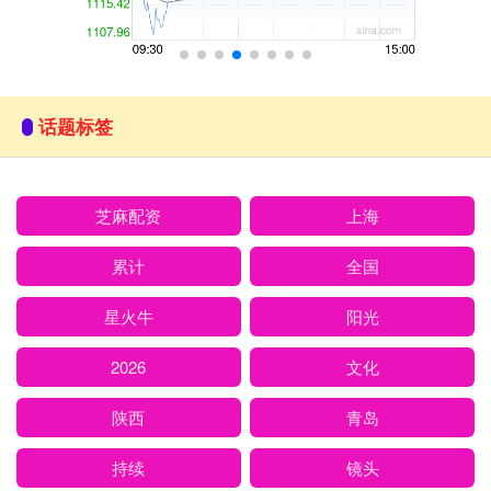
话题标签
芝麻配资
上海
累计
全国
星火牛
阳光
2026
文化
陕西
青岛
持续
镜头