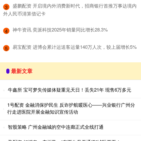
​盛鹏配资 开启境内外消费新时代，招商银行首推万事达境内
3
外人民币清算借记卡
​神牛资讯 奕派科技2025年销量同比增长28.3%
4
​易宝配资 进博会累计运送客运量140万人次，较上届增长5%
5
最新文章
牛鑫所 宝可梦失传媒体疑重见天日！丢失21年 现售6万多元
1号配资 金融消保护民生 反诈护航暖医心——兴业银行广州分
行走进医院开展金融知识宣传活动
智股策略 广州金融城的空中连廊正式全线打通