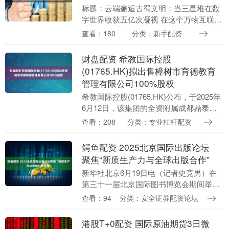
标题：云端邂逅古蜀文明：当三星堆在数
字世界收获五亿次凝视 在这个万物互联、
指尖通向世界的时代，古老的文明正以一
查看：180
分类：新手配资
种前所未有的轻盈姿态，穿透岁月的尘
埃，与现代社会发....
财盘配资 希教国际控股
(01765.HK)拟出售樟树市育德教育
管理有限公司100%股权
希教国际控股(01765.HK)公布，于2025年
6月12日，该集团的全资附属成都鼎泰亨
企业管理有限公司拟向海南爱福生科技有
查看：208
分类：专业杠杆配资
限公司出售樟树市育德教育管理有限公
司....
鳄鱼配资 2025北京国际出版论坛
聚焦“新质生产力与全球出版合作”
新华社北京6月19日电（记者史竞男）在
第三十一届北京国际图书博览会期间举办
的2025北京国际出版论坛19日在北京国家
查看：94
分类：安全证券配资论坛
会议中心举行，中外出版、技术等领域的
专家学者....
港股T+0配资 国际原油期货3日微