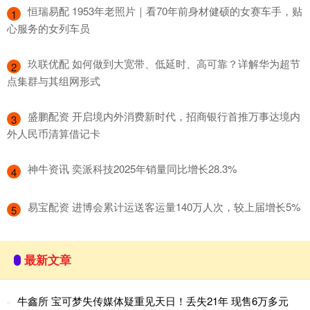
​恒瑞易配 1953年老照片｜看70年前身材健硕的女赛车手，贴
1
心服务的女列车员
​玖联优配 如何做到大宽带、低延时、高可靠？详解华为超节
2
点集群与其组网形式
​盛鹏配资 开启境内外消费新时代，招商银行首推万事达境内
3
外人民币清算借记卡
​神牛资讯 奕派科技2025年销量同比增长28.3%
4
​易宝配资 进博会累计运送客运量140万人次，较上届增长5%
5
最新文章
牛鑫所 宝可梦失传媒体疑重见天日！丢失21年 现售6万多元