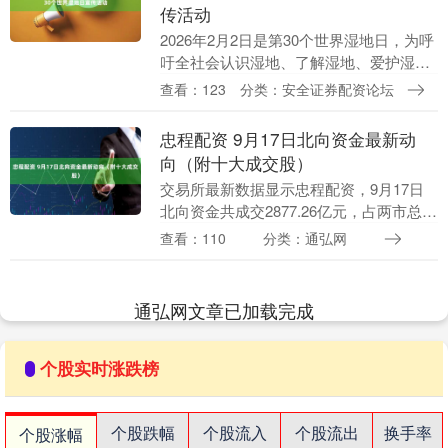
传活动
2026年2月2日是第30个世界湿地日，为呼
吁全社会认识湿地、了解湿地、爱护湿
地，积极参与湿地保护修复，2月1日以
查看：123
分类：安全证券配资论坛
来，河津市林业局组织开展以“湿地与传统
知识”为....
忠程配资 9月17日北向资金最新动
向（附十大成交股）
交易所最新数据显示忠程配资，9月17日
北向资金共成交2877.26亿元，占两市总成
交额的12.11%。 工业富联、海光信息、寒
查看：110
分类：通弘网
武纪位列沪股通成交前三，成交额分别....
通弘网文章已加载完成
个股实时涨跌榜
个股跌幅
个股流入
个股流出
换手率
个股涨幅