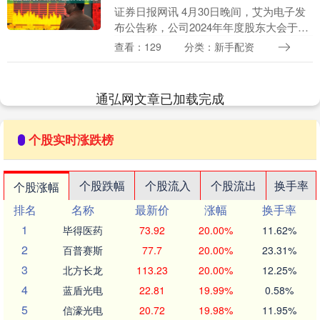
证券日报网讯 4月30日晚间，艾为电子发
布公告称，公司2024年年度股东大会于
2025年4月30日召开，审议通过了《关于
查看：129
分类：新手配资
的议案》等多项议案。....
通弘网文章已加载完成
个股实时涨跌榜
个股跌幅
个股流入
个股流出
换手率
个股涨幅
排名
名称
最新价
涨幅
换手率
1
毕得医药
73.92
20.00%
11.62%
2
百普赛斯
77.7
20.00%
23.31%
3
北方长龙
113.23
20.00%
12.25%
4
蓝盾光电
22.81
19.99%
0.58%
5
信濠光电
20.72
19.98%
11.95%