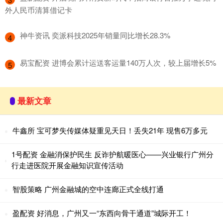
外人民币清算借记卡
​神牛资讯 奕派科技2025年销量同比增长28.3%
4
​易宝配资 进博会累计运送客运量140万人次，较上届增长5%
5
最新文章
牛鑫所 宝可梦失传媒体疑重见天日！丢失21年 现售6万多元
1号配资 金融消保护民生 反诈护航暖医心——兴业银行广州分
行走进医院开展金融知识宣传活动
智股策略 广州金融城的空中连廊正式全线打通
盈配资 好消息，广州又一“东西向骨干通道”城际开工！